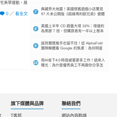
512GB 起跳
民宅美學運動，展
典藏界大地震！美國懷舊遊戲小店驚見
7
0
看全文
97 片未公開版《超級瑪利歐兄弟》變體
任天堂卡帶
美國上半年 CD 銷量大增 16%：增速約
8
為黑膠 7 倍，但購買者有一半以上根本
沒有播放器
諾貝爾獎推手也留不住！從 AlphaFold
9
團隊解體看 Google 的焦慮：為何明星
實驗室要為 Gemini 讓路？
用AI省下4小時竟被塞更多工作！過來人
10
曝光：為什麼優秀員工不再跟你分享怎
麼使用AI
旗下媒體與品牌
聯絡我們
款
T客邦
網站內容勘誤