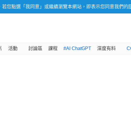
，若您點選「我同意」或繼續瀏覽本網站，即表示您同意我們的
片
活動
討論區
課程
#AI ChatGPT
深度有料
C