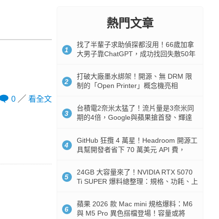
熱門文章
找了半輩子求助偵探都沒用！66歲加拿
1
大男子靠ChatGPT，成功找回失散50年
家人
打破大廠墨水綁架！開源、無 DRM 限
2
制的「Open Printer」概念機亮相
0
看全文
台積電2奈米太猛了！流片量是3奈米同
3
期的4倍，Google與蘋果搶首發、輝達
與AMD排隊等產能
GitHub 狂攬 4 萬星！Headroom 開源工
4
具幫開發者省下 70 萬美元 API 費，
Token 消耗暴降 92%
24GB 大容量來了！NVIDIA RTX 5070
5
Ti SUPER 爆料總整理：規格、功耗、上
市時間
蘋果 2026 款 Mac mini 規格爆料：M6
6
與 M5 Pro 異色搭檔登場！容量或將