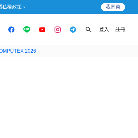
隱私權政策
。
我同意
登入
註冊
OMPUTEX 2026