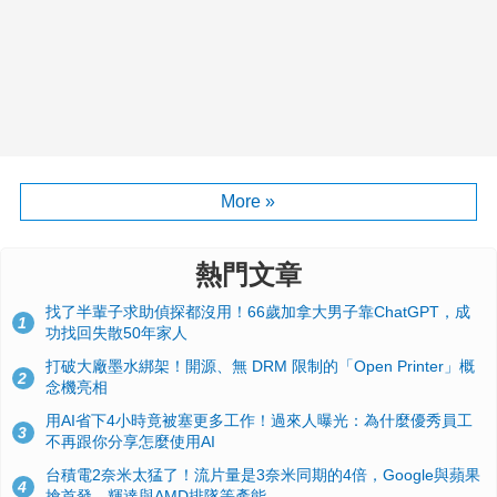
More »
熱門文章
找了半輩子求助偵探都沒用！66歲加拿大男子靠ChatGPT，成
1
功找回失散50年家人
打破大廠墨水綁架！開源、無 DRM 限制的「Open Printer」概
2
念機亮相
用AI省下4小時竟被塞更多工作！過來人曝光：為什麼優秀員工
3
不再跟你分享怎麼使用AI
台積電2奈米太猛了！流片量是3奈米同期的4倍，Google與蘋果
4
搶首發、輝達與AMD排隊等產能