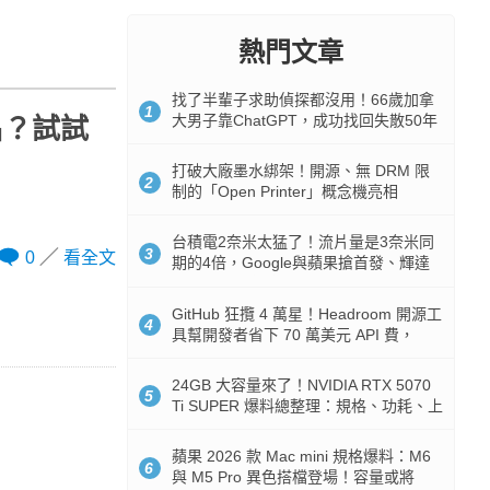
熱門文章
找了半輩子求助偵探都沒用！66歲加拿
1
大男子靠ChatGPT，成功找回失散50年
名？試試
家人
打破大廠墨水綁架！開源、無 DRM 限
2
制的「Open Printer」概念機亮相
台積電2奈米太猛了！流片量是3奈米同
3
0
看全文
期的4倍，Google與蘋果搶首發、輝達
與AMD排隊等產能
GitHub 狂攬 4 萬星！Headroom 開源工
4
具幫開發者省下 70 萬美元 API 費，
Token 消耗暴降 92%
24GB 大容量來了！NVIDIA RTX 5070
5
Ti SUPER 爆料總整理：規格、功耗、上
市時間
蘋果 2026 款 Mac mini 規格爆料：M6
6
與 M5 Pro 異色搭檔登場！容量或將