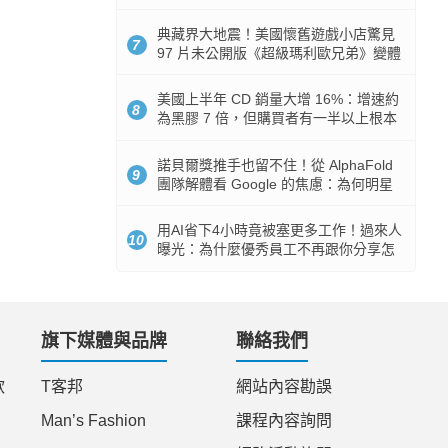
512GB 起跳
典藏界大地震！美國懷舊遊戲小店驚見
7
97 片未公開版《超級瑪利歐兄弟》變體
任天堂卡帶
美國上半年 CD 銷量大增 16%：增速約
8
為黑膠 7 倍，但購買者有一半以上根本
沒有播放器
諾貝爾獎推手也留不住！從 AlphaFold
9
團隊解體看 Google 的焦慮：為何明星
實驗室要為 Gemini 讓路？
用AI省下4小時竟被塞更多工作！過來人
10
曝光：為什麼優秀員工不再跟你分享怎
麼使用AI
旗下媒體與品牌
聯絡我們
款
T客邦
網站內容勘誤
Man’s Fashion
課程內容詢問