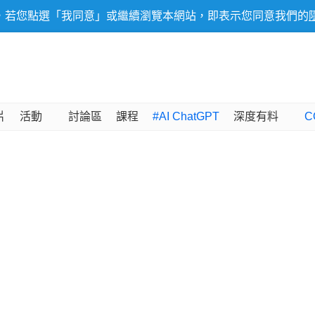
，若您點選「我同意」或繼續瀏覽本網站，即表示您同意我們的
片
活動
討論區
課程
#AI ChatGPT
深度有料
C