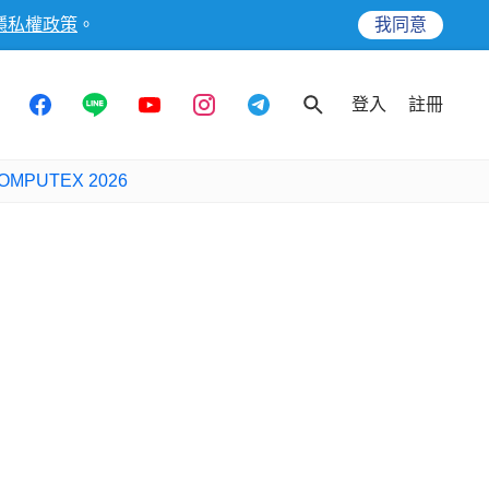
隱私權政策
。
我同意
登入
註冊
OMPUTEX 2026