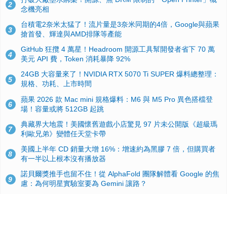
2
念機亮相
台積電2奈米太猛了！流片量是3奈米同期的4倍，Google與蘋果
3
搶首發、輝達與AMD排隊等產能
GitHub 狂攬 4 萬星！Headroom 開源工具幫開發者省下 70 萬
4
美元 API 費，Token 消耗暴降 92%
24GB 大容量來了！NVIDIA RTX 5070 Ti SUPER 爆料總整理：
5
規格、功耗、上市時間
蘋果 2026 款 Mac mini 規格爆料：M6 與 M5 Pro 異色搭檔登
6
場！容量或將 512GB 起跳
典藏界大地震！美國懷舊遊戲小店驚見 97 片未公開版《超級瑪
7
利歐兄弟》變體任天堂卡帶
美國上半年 CD 銷量大增 16%：增速約為黑膠 7 倍，但購買者
8
有一半以上根本沒有播放器
諾貝爾獎推手也留不住！從 AlphaFold 團隊解體看 Google 的焦
9
慮：為何明星實驗室要為 Gemini 讓路？
用AI省下4小時竟被塞更多工作！過來人曝光：為什麼優秀員工
10
不再跟你分享怎麼使用AI