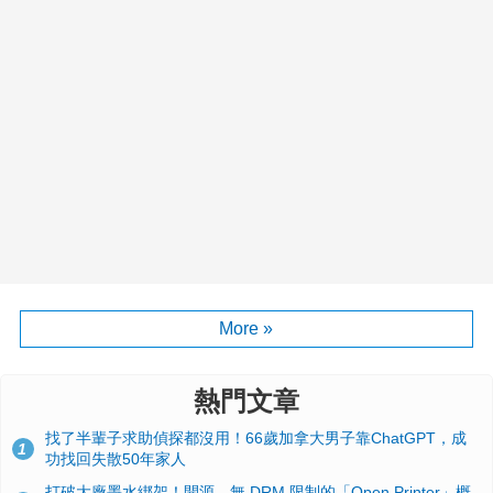
More »
熱門文章
找了半輩子求助偵探都沒用！66歲加拿大男子靠ChatGPT，成
1
功找回失散50年家人
打破大廠墨水綁架！開源、無 DRM 限制的「Open Printer」概