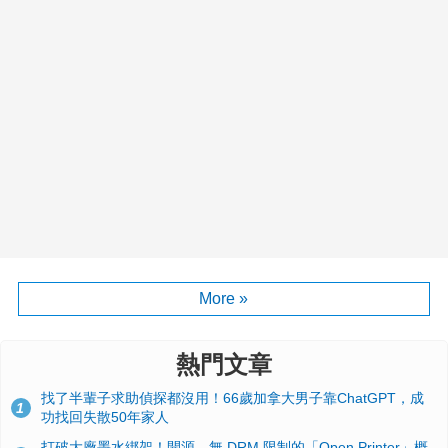
More »
熱門文章
找了半輩子求助偵探都沒用！66歲加拿大男子靠ChatGPT，成
1
功找回失散50年家人
打破大廠墨水綁架！開源、無 DRM 限制的「Open Printer」概