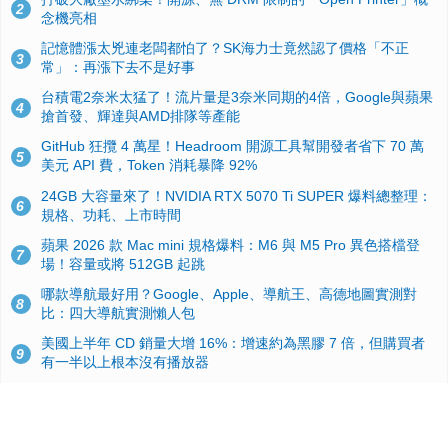
2
念機亮相
記憶體漲太兇連老闆都怕了？SK海力士竟然認了價格「不正
3
常」：再漲下去不是好事
台積電2奈米太猛了！流片量是3奈米同期的4倍，Google與蘋果
4
搶首發、輝達與AMD排隊等產能
GitHub 狂攬 4 萬星！Headroom 開源工具幫開發者省下 70 萬
5
美元 API 費，Token 消耗暴降 92%
24GB 大容量來了！NVIDIA RTX 5070 Ti SUPER 爆料總整理：
6
規格、功耗、上市時間
蘋果 2026 款 Mac mini 規格爆料：M6 與 M5 Pro 異色搭檔登
7
場！容量或將 512GB 起跳
哪款導航最好用？Google、Apple、導航王、高德地圖實測對
8
比：四大導航實測懶人包
美國上半年 CD 銷量大增 16%：增速約為黑膠 7 倍，但購買者
9
有一半以上根本沒有播放器
諾貝爾獎推手也留不住！從 AlphaFold 團隊解體看 Google 的焦
10
慮：為何明星實驗室要為 Gemini 讓路？