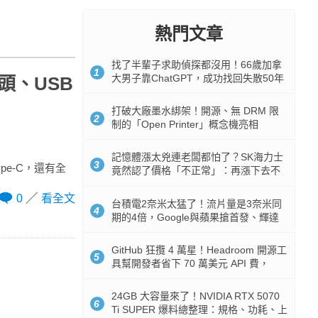
熱門文章
找了半輩子求助偵探都沒用！66歲加拿
1
大男子靠ChatGPT，成功找回失散50年
鏡頭、USB
家人
打破大廠墨水綁架！開源、無 DRM 限
2
制的「Open Printer」概念機亮相
記憶體漲太兇連老闆都怕了？SK海力士
3
pe-C，還有全
竟然認了價格「不正常」：再漲下去不
是好事
0
看全文
台積電2奈米太猛了！流片量是3奈米同
4
期的4倍，Google與蘋果搶首發、輝達
與AMD排隊等產能
GitHub 狂攬 4 萬星！Headroom 開源工
5
具幫開發者省下 70 萬美元 API 費，
Token 消耗暴降 92%
24GB 大容量來了！NVIDIA RTX 5070
6
Ti SUPER 爆料總整理：規格、功耗、上