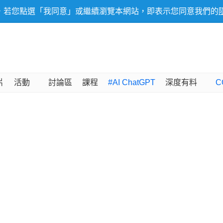
，若您點選「我同意」或繼續瀏覽本網站，即表示您同意我們的
片
活動
討論區
課程
#AI ChatGPT
深度有料
C