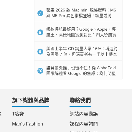
市時間
蘋果 2026 款 Mac mini 規格爆料：M6
7
與 M5 Pro 異色搭檔登場！容量或將
512GB 起跳
哪款導航最好用？Google、Apple、導
8
航王、高德地圖實測對比：四大導航實
測懶人包
美國上半年 CD 銷量大增 16%：增速約
9
為黑膠 7 倍，但購買者有一半以上根本
沒有播放器
諾貝爾獎推手也留不住！從 AlphaFold
10
團隊解體看 Google 的焦慮：為何明星
實驗室要為 Gemini 讓路？
旗下媒體與品牌
聯絡我們
款
T客邦
網站內容勘誤
Man’s Fashion
課程內容詢問