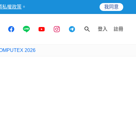
隱私權政策
。
我同意
登入
註冊
OMPUTEX 2026