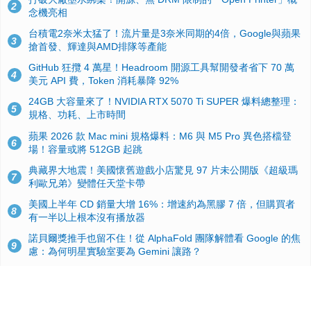
2
念機亮相
台積電2奈米太猛了！流片量是3奈米同期的4倍，Google與蘋果
3
搶首發、輝達與AMD排隊等產能
GitHub 狂攬 4 萬星！Headroom 開源工具幫開發者省下 70 萬
4
美元 API 費，Token 消耗暴降 92%
24GB 大容量來了！NVIDIA RTX 5070 Ti SUPER 爆料總整理：
5
規格、功耗、上市時間
蘋果 2026 款 Mac mini 規格爆料：M6 與 M5 Pro 異色搭檔登
6
場！容量或將 512GB 起跳
典藏界大地震！美國懷舊遊戲小店驚見 97 片未公開版《超級瑪
7
利歐兄弟》變體任天堂卡帶
美國上半年 CD 銷量大增 16%：增速約為黑膠 7 倍，但購買者
8
有一半以上根本沒有播放器
諾貝爾獎推手也留不住！從 AlphaFold 團隊解體看 Google 的焦
9
慮：為何明星實驗室要為 Gemini 讓路？
用AI省下4小時竟被塞更多工作！過來人曝光：為什麼優秀員工
10
不再跟你分享怎麼使用AI