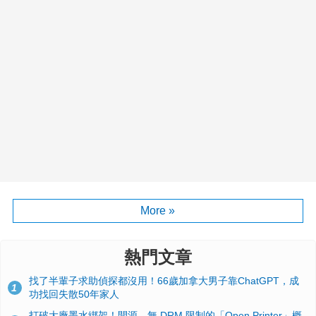
More »
熱門文章
找了半輩子求助偵探都沒用！66歲加拿大男子靠ChatGPT，成
1
功找回失散50年家人
打破大廠墨水綁架！開源、無 DRM 限制的「Open Printer」概