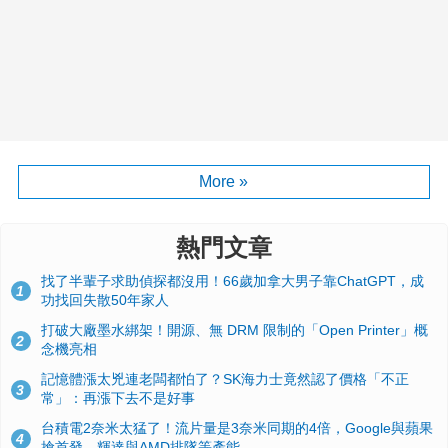
More »
熱門文章
找了半輩子求助偵探都沒用！66歲加拿大男子靠ChatGPT，成
1
功找回失散50年家人
打破大廠墨水綁架！開源、無 DRM 限制的「Open Printer」概
2
念機亮相
記憶體漲太兇連老闆都怕了？SK海力士竟然認了價格「不正
3
常」：再漲下去不是好事
台積電2奈米太猛了！流片量是3奈米同期的4倍，Google與蘋果
4
搶首發、輝達與AMD排隊等產能