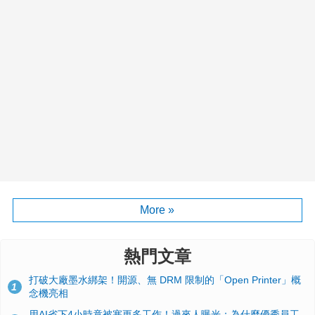
More »
熱門文章
打破大廠墨水綁架！開源、無 DRM 限制的「Open Printer」概
1
念機亮相
用AI省下4小時竟被塞更多工作！過來人曝光：為什麼優秀員工