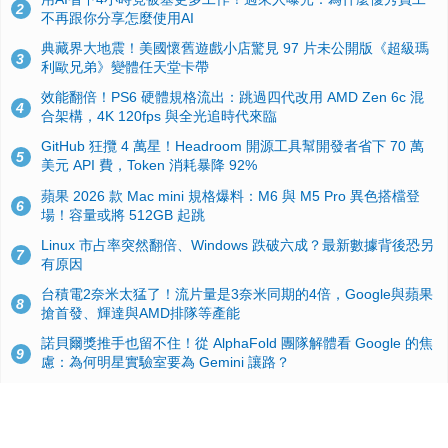
2
不再跟你分享怎麼使用AI
典藏界大地震！美國懷舊遊戲小店驚見 97 片未公開版《超級瑪
3
利歐兄弟》變體任天堂卡帶
效能翻倍！PS6 硬體規格流出：跳過四代改用 AMD Zen 6c 混
4
合架構，4K 120fps 與全光追時代來臨
GitHub 狂攬 4 萬星！Headroom 開源工具幫開發者省下 70 萬
5
美元 API 費，Token 消耗暴降 92%
蘋果 2026 款 Mac mini 規格爆料：M6 與 M5 Pro 異色搭檔登
6
場！容量或將 512GB 起跳
Linux 市占率突然翻倍、Windows 跌破六成？最新數據背後恐另
7
有原因
台積電2奈米太猛了！流片量是3奈米同期的4倍，Google與蘋果
8
搶首發、輝達與AMD排隊等產能
諾貝爾獎推手也留不住！從 AlphaFold 團隊解體看 Google 的焦
9
慮：為何明星實驗室要為 Gemini 讓路？
ASUS Pad 開賣！12.2 吋雙層 OLED、售價 19,900 元，指定電
10
信資費最低 0 元入手