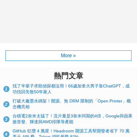
More »
熱門文章
找了半輩子求助偵探都沒用！66歲加拿大男子靠ChatGPT，成
1
功找回失散50年家人
打破大廠墨水綁架！開源、無 DRM 限制的「Open Printer」概
2
念機亮相
台積電2奈米太猛了！流片量是3奈米同期的4倍，Google與蘋果
3
搶首發、輝達與AMD排隊等產能
GitHub 狂攬 4 萬星！Headroom 開源工具幫開發者省下 70 萬
4
美元 API 費，Token 消耗暴降 92%