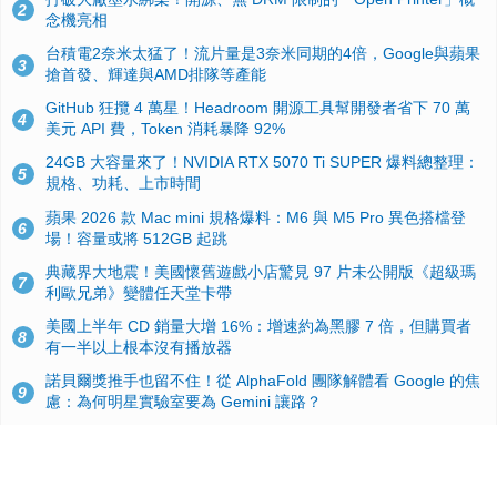
2
念機亮相
台積電2奈米太猛了！流片量是3奈米同期的4倍，Google與蘋果
3
搶首發、輝達與AMD排隊等產能
GitHub 狂攬 4 萬星！Headroom 開源工具幫開發者省下 70 萬
4
美元 API 費，Token 消耗暴降 92%
24GB 大容量來了！NVIDIA RTX 5070 Ti SUPER 爆料總整理：
5
規格、功耗、上市時間
蘋果 2026 款 Mac mini 規格爆料：M6 與 M5 Pro 異色搭檔登
6
場！容量或將 512GB 起跳
典藏界大地震！美國懷舊遊戲小店驚見 97 片未公開版《超級瑪
7
利歐兄弟》變體任天堂卡帶
美國上半年 CD 銷量大增 16%：增速約為黑膠 7 倍，但購買者
8
有一半以上根本沒有播放器
諾貝爾獎推手也留不住！從 AlphaFold 團隊解體看 Google 的焦
9
慮：為何明星實驗室要為 Gemini 讓路？
用AI省下4小時竟被塞更多工作！過來人曝光：為什麼優秀員工
10
不再跟你分享怎麼使用AI