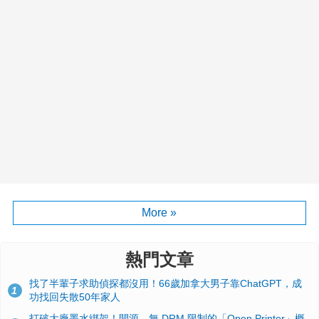
More »
熱門文章
找了半輩子求助偵探都沒用！66歲加拿大男子靠ChatGPT，成
1
功找回失散50年家人
打破大廠墨水綁架！開源、無 DRM 限制的「Open Printer」概