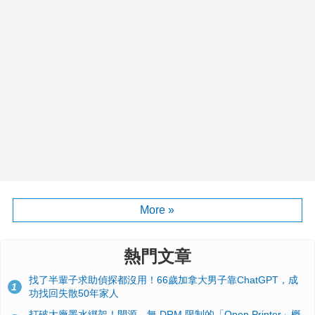
More »
熱門文章
找了半輩子求助偵探都沒用！66歲加拿大男子靠ChatGPT，成
1
功找回失散50年家人
打破大廠墨水綁架！開源、無 DRM 限制的「Open Printer」概