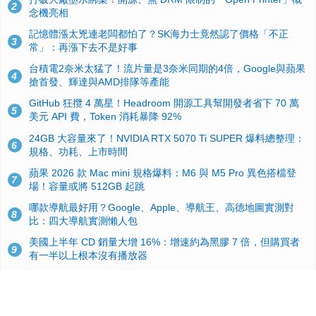
2
念機亮相
記憶體漲太兇連老闆都怕了？SK海力士竟然認了價格「不正
3
常」：再漲下去不是好事
台積電2奈米太猛了！流片量是3奈米同期的4倍，Google與蘋果
4
搶首發、輝達與AMD排隊等產能
GitHub 狂攬 4 萬星！Headroom 開源工具幫開發者省下 70 萬
5
美元 API 費，Token 消耗暴降 92%
24GB 大容量來了！NVIDIA RTX 5070 Ti SUPER 爆料總整理：
6
規格、功耗、上市時間
蘋果 2026 款 Mac mini 規格爆料：M6 與 M5 Pro 異色搭檔登
7
場！容量或將 512GB 起跳
哪款導航最好用？Google、Apple、導航王、高德地圖實測對
8
比：四大導航實測懶人包
美國上半年 CD 銷量大增 16%：增速約為黑膠 7 倍，但購買者
9
有一半以上根本沒有播放器
諾貝爾獎推手也留不住！從 AlphaFold 團隊解體看 Google 的焦
10
慮：為何明星實驗室要為 Gemini 讓路？