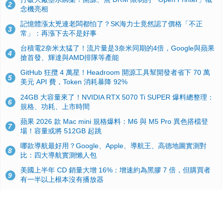
2
念機亮相
記憶體漲太兇連老闆都怕了？SK海力士竟然認了價格「不正
3
常」：再漲下去不是好事
台積電2奈米太猛了！流片量是3奈米同期的4倍，Google與蘋果
4
搶首發、輝達與AMD排隊等產能
GitHub 狂攬 4 萬星！Headroom 開源工具幫開發者省下 70 萬
5
美元 API 費，Token 消耗暴降 92%
24GB 大容量來了！NVIDIA RTX 5070 Ti SUPER 爆料總整理：
6
規格、功耗、上市時間
蘋果 2026 款 Mac mini 規格爆料：M6 與 M5 Pro 異色搭檔登
7
場！容量或將 512GB 起跳
哪款導航最好用？Google、Apple、導航王、高德地圖實測對
8
比：四大導航實測懶人包
美國上半年 CD 銷量大增 16%：增速約為黑膠 7 倍，但購買者
9
有一半以上根本沒有播放器
諾貝爾獎推手也留不住！從 AlphaFold 團隊解體看 Google 的焦
10
慮：為何明星實驗室要為 Gemini 讓路？