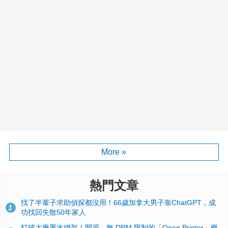
More »
熱門文章
找了半輩子求助偵探都沒用！66歲加拿大男子靠ChatGPT，成
1
功找回失散50年家人
打破大廠墨水綁架！開源、無 DRM 限制的「Open Printer」概