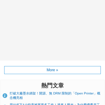
More »
熱門文章
打破大廠墨水綁架！開源、無 DRM 限制的「Open Printer」概
1
念機亮相
用AI省下4小時竟被塞更多工作！過來人曝光：為什麼優秀員工