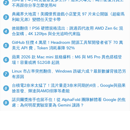
2
不再跟你分享怎麼使用AI
典藏界大地震！美國懷舊遊戲小店驚見 97 片未公開版《超級瑪
3
利歐兄弟》變體任天堂卡帶
效能翻倍！PS6 硬體規格流出：跳過四代改用 AMD Zen 6c 混
4
合架構，4K 120fps 與全光追時代來臨
GitHub 狂攬 4 萬星！Headroom 開源工具幫開發者省下 70 萬
5
美元 API 費，Token 消耗暴降 92%
蘋果 2026 款 Mac mini 規格爆料：M6 與 M5 Pro 異色搭檔登
6
場！容量或將 512GB 起跳
Linux 市占率突然翻倍、Windows 跌破六成？最新數據背後恐另
7
有原因
台積電2奈米太猛了！流片量是3奈米同期的4倍，Google與蘋果
8
搶首發、輝達與AMD排隊等產能
諾貝爾獎推手也留不住！從 AlphaFold 團隊解體看 Google 的焦
9
慮：為何明星實驗室要為 Gemini 讓路？
ASUS Pad 開賣！12.2 吋雙層 OLED、售價 19,900 元，指定電
10
信資費最低 0 元入手