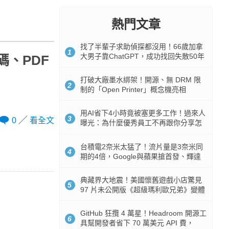
熱門文章
找了半輩子求助偵探都沒用！66歲加拿
1
大男子靠ChatGPT，成功找回失散50年
碼、PDF
家人
打破大廠墨水綁架！開源、無 DRM 限
2
制的「Open Printer」概念機亮相
用AI省下4小時竟被塞更多工作！過來人
3
0
看全文
曝光：為什麼優秀員工不再跟你分享怎
麼使用AI
台積電2奈米太猛了！流片量是3奈米同
4
期的4倍，Google與蘋果搶首發、輝達
與AMD排隊等產能
典藏界大地震！美國懷舊遊戲小店驚見
5
97 片未公開版《超級瑪利歐兄弟》變體
任天堂卡帶
GitHub 狂攬 4 萬星！Headroom 開源工
6
具幫開發者省下 70 萬美元 API 費，