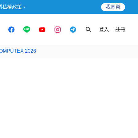
隱私權政策
。
我同意
登入
註冊
OMPUTEX 2026