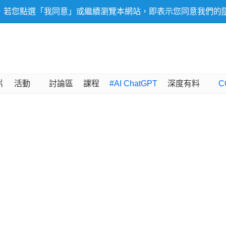
，若您點選「我同意」或繼續瀏覽本網站，即表示您同意我們的
片
活動
討論區
課程
#AI ChatGPT
深度有料
C