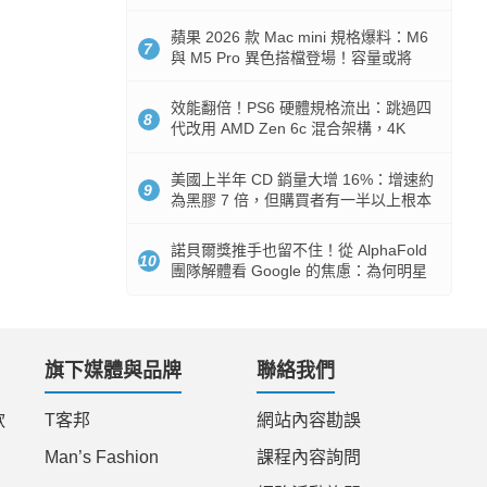
Token 消耗暴降 92%
蘋果 2026 款 Mac mini 規格爆料：M6
7
與 M5 Pro 異色搭檔登場！容量或將
512GB 起跳
效能翻倍！PS6 硬體規格流出：跳過四
8
代改用 AMD Zen 6c 混合架構，4K
120fps 與全光追時代來臨
美國上半年 CD 銷量大增 16%：增速約
9
為黑膠 7 倍，但購買者有一半以上根本
沒有播放器
諾貝爾獎推手也留不住！從 AlphaFold
10
團隊解體看 Google 的焦慮：為何明星
實驗室要為 Gemini 讓路？
旗下媒體與品牌
聯絡我們
款
T客邦
網站內容勘誤
Man’s Fashion
課程內容詢問