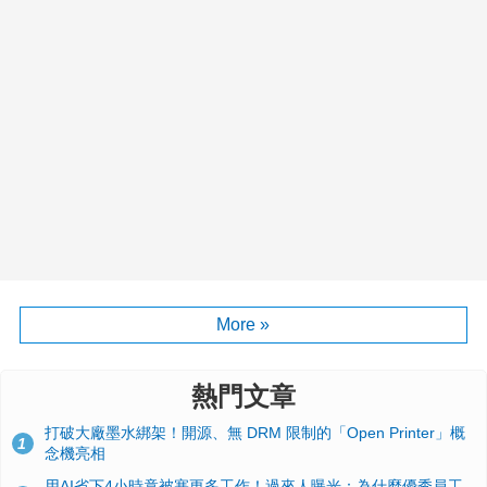
More »
熱門文章
打破大廠墨水綁架！開源、無 DRM 限制的「Open Printer」概
1
念機亮相
用AI省下4小時竟被塞更多工作！過來人曝光：為什麼優秀員工