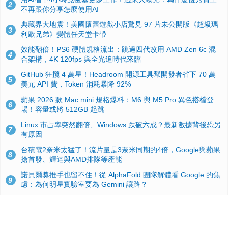
2
不再跟你分享怎麼使用AI
典藏界大地震！美國懷舊遊戲小店驚見 97 片未公開版《超級瑪
3
利歐兄弟》變體任天堂卡帶
效能翻倍！PS6 硬體規格流出：跳過四代改用 AMD Zen 6c 混
4
合架構，4K 120fps 與全光追時代來臨
GitHub 狂攬 4 萬星！Headroom 開源工具幫開發者省下 70 萬
5
美元 API 費，Token 消耗暴降 92%
蘋果 2026 款 Mac mini 規格爆料：M6 與 M5 Pro 異色搭檔登
6
場！容量或將 512GB 起跳
Linux 市占率突然翻倍、Windows 跌破六成？最新數據背後恐另
7
有原因
台積電2奈米太猛了！流片量是3奈米同期的4倍，Google與蘋果
8
搶首發、輝達與AMD排隊等產能
諾貝爾獎推手也留不住！從 AlphaFold 團隊解體看 Google 的焦
9
慮：為何明星實驗室要為 Gemini 讓路？
ASUS Pad 開賣！12.2 吋雙層 OLED、售價 19,900 元，指定電
10
信資費最低 0 元入手