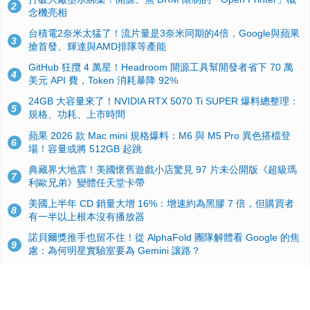
2
念機亮相
台積電2奈米太猛了！流片量是3奈米同期的4倍，Google與蘋果
3
搶首發、輝達與AMD排隊等產能
GitHub 狂攬 4 萬星！Headroom 開源工具幫開發者省下 70 萬
4
美元 API 費，Token 消耗暴降 92%
24GB 大容量來了！NVIDIA RTX 5070 Ti SUPER 爆料總整理：
5
規格、功耗、上市時間
蘋果 2026 款 Mac mini 規格爆料：M6 與 M5 Pro 異色搭檔登
6
場！容量或將 512GB 起跳
典藏界大地震！美國懷舊遊戲小店驚見 97 片未公開版《超級瑪
7
利歐兄弟》變體任天堂卡帶
美國上半年 CD 銷量大增 16%：增速約為黑膠 7 倍，但購買者
8
有一半以上根本沒有播放器
諾貝爾獎推手也留不住！從 AlphaFold 團隊解體看 Google 的焦
9
慮：為何明星實驗室要為 Gemini 讓路？
用AI省下4小時竟被塞更多工作！過來人曝光：為什麼優秀員工
10
不再跟你分享怎麼使用AI