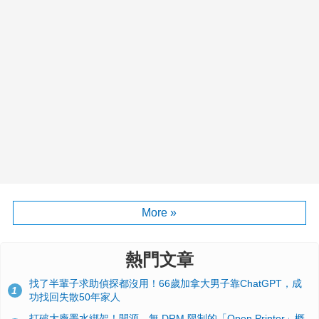
More »
熱門文章
找了半輩子求助偵探都沒用！66歲加拿大男子靠ChatGPT，成
1
功找回失散50年家人
打破大廠墨水綁架！開源、無 DRM 限制的「Open Printer」概