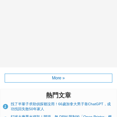
More »
熱門文章
找了半輩子求助偵探都沒用！66歲加拿大男子靠ChatGPT，成
1
功找回失散50年家人
打破大廠墨水綁架！開源、無 DRM 限制的「Open Printer」概