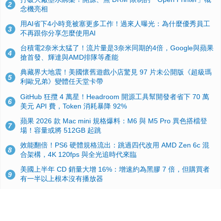
2
念機亮相
用AI省下4小時竟被塞更多工作！過來人曝光：為什麼優秀員工
3
不再跟你分享怎麼使用AI
台積電2奈米太猛了！流片量是3奈米同期的4倍，Google與蘋果
4
搶首發、輝達與AMD排隊等產能
典藏界大地震！美國懷舊遊戲小店驚見 97 片未公開版《超級瑪
5
利歐兄弟》變體任天堂卡帶
GitHub 狂攬 4 萬星！Headroom 開源工具幫開發者省下 70 萬
6
美元 API 費，Token 消耗暴降 92%
蘋果 2026 款 Mac mini 規格爆料：M6 與 M5 Pro 異色搭檔登
7
場！容量或將 512GB 起跳
效能翻倍！PS6 硬體規格流出：跳過四代改用 AMD Zen 6c 混
8
合架構，4K 120fps 與全光追時代來臨
美國上半年 CD 銷量大增 16%：增速約為黑膠 7 倍，但購買者
9
有一半以上根本沒有播放器
諾貝爾獎推手也留不住！從 AlphaFold 團隊解體看 Google 的焦
10
慮：為何明星實驗室要為 Gemini 讓路？