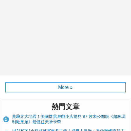
More »
熱門文章
典藏界大地震！美國懷舊遊戲小店驚見 97 片未公開版《超級瑪
1
利歐兄弟》變體任天堂卡帶
用AI省下4小時竟被塞更多工作！過來人曝光：為什麼優秀員工