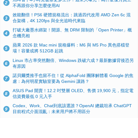
2
不再跟你分享怎麼使用AI
效能翻倍！PS6 硬體規格流出：跳過四代改用 AMD Zen 6c 混
3
合架構，4K 120fps 與全光追時代來臨
打破大廠墨水綁架！開源、無 DRM 限制的「Open Printer」概
4
念機亮相
蘋果 2026 款 Mac mini 規格爆料：M6 與 M5 Pro 異色搭檔登
5
場！容量或將 512GB 起跳
Linux 市占率突然翻倍、Windows 跌破六成？最新數據背後恐另
6
有原因
諾貝爾獎推手也留不住！從 AlphaFold 團隊解體看 Google 的焦
7
慮：為何明星實驗室要為 Gemini 讓路？
ASUS Pad 開賣！12.2 吋雙層 OLED、售價 19,900 元，指定電
8
信資費最低 0 元入手
Codex、Work、Chat到底該選誰？OpenAI 總裁坦承 ChatGPT
9
目前程式介面混亂：未來用戶將不用區分
手機真的能「一鍵自毀」！他靠這招讓海關查不到資料卻被告，
10
GrapheneOS開源隱私系統官方力挺