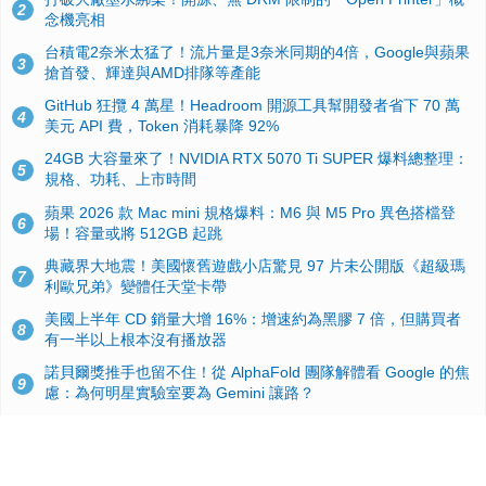
2
念機亮相
台積電2奈米太猛了！流片量是3奈米同期的4倍，Google與蘋果
3
搶首發、輝達與AMD排隊等產能
GitHub 狂攬 4 萬星！Headroom 開源工具幫開發者省下 70 萬
4
美元 API 費，Token 消耗暴降 92%
24GB 大容量來了！NVIDIA RTX 5070 Ti SUPER 爆料總整理：
5
規格、功耗、上市時間
蘋果 2026 款 Mac mini 規格爆料：M6 與 M5 Pro 異色搭檔登
6
場！容量或將 512GB 起跳
典藏界大地震！美國懷舊遊戲小店驚見 97 片未公開版《超級瑪
7
利歐兄弟》變體任天堂卡帶
美國上半年 CD 銷量大增 16%：增速約為黑膠 7 倍，但購買者
8
有一半以上根本沒有播放器
諾貝爾獎推手也留不住！從 AlphaFold 團隊解體看 Google 的焦
9
慮：為何明星實驗室要為 Gemini 讓路？
用AI省下4小時竟被塞更多工作！過來人曝光：為什麼優秀員工
10
不再跟你分享怎麼使用AI