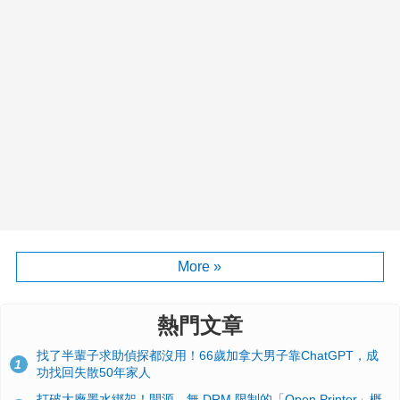
More »
熱門文章
找了半輩子求助偵探都沒用！66歲加拿大男子靠ChatGPT，成
1
功找回失散50年家人
打破大廠墨水綁架！開源、無 DRM 限制的「Open Printer」概