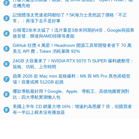
2
念機亮相
記憶體漲太兇連老闆都怕了？SK海力士竟然認了價格「不正
3
常」：再漲下去不是好事
台積電2奈米太猛了！流片量是3奈米同期的4倍，Google與蘋果
4
搶首發、輝達與AMD排隊等產能
GitHub 狂攬 4 萬星！Headroom 開源工具幫開發者省下 70 萬
5
美元 API 費，Token 消耗暴降 92%
24GB 大容量來了！NVIDIA RTX 5070 Ti SUPER 爆料總整理：
6
規格、功耗、上市時間
蘋果 2026 款 Mac mini 規格爆料：M6 與 M5 Pro 異色搭檔登
7
場！容量或將 512GB 起跳
哪款導航最好用？Google、Apple、導航王、高德地圖實測對
8
比：四大導航實測懶人包
美國上半年 CD 銷量大增 16%：增速約為黑膠 7 倍，但購買者
9
有一半以上根本沒有播放器
諾貝爾獎推手也留不住！從 AlphaFold 團隊解體看 Google 的焦
10
慮：為何明星實驗室要為 Gemini 讓路？