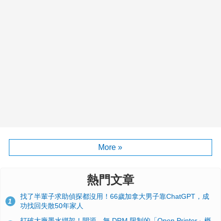
More »
熱門文章
找了半輩子求助偵探都沒用！66歲加拿大男子靠ChatGPT，成
1
功找回失散50年家人
打破大廠墨水綁架！開源、無 DRM 限制的「Open Printer」概