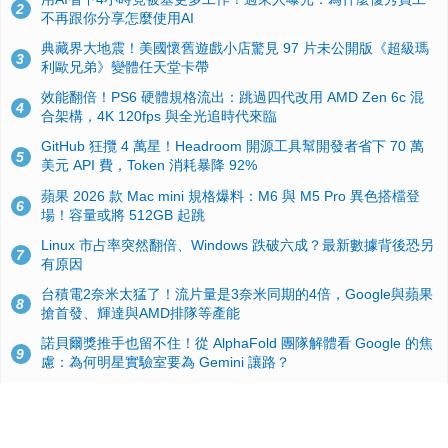
2
不再跟你分享怎麼使用AI
典藏界大地震！美國懷舊遊戲小店驚見 97 片未公開版《超級瑪
3
利歐兄弟》變體任天堂卡帶
效能翻倍！PS6 硬體規格流出：跳過四代改用 AMD Zen 6c 混
4
合架構，4K 120fps 與全光追時代來臨
GitHub 狂攬 4 萬星！Headroom 開源工具幫開發者省下 70 萬
5
美元 API 費，Token 消耗暴降 92%
蘋果 2026 款 Mac mini 規格爆料：M6 與 M5 Pro 異色搭檔登
6
場！容量或將 512GB 起跳
Linux 市占率突然翻倍、Windows 跌破六成？最新數據背後恐另
7
有原因
台積電2奈米太猛了！流片量是3奈米同期的4倍，Google與蘋果
8
搶首發、輝達與AMD排隊等產能
諾貝爾獎推手也留不住！從 AlphaFold 團隊解體看 Google 的焦
9
慮：為何明星實驗室要為 Gemini 讓路？
ASUS Pad 開賣！12.2 吋雙層 OLED、售價 19,900 元，指定電
10
信資費最低 0 元入手