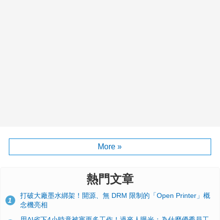
More »
熱門文章
打破大廠墨水綁架！開源、無 DRM 限制的「Open Printer」概
1
念機亮相
用AI省下4小時竟被塞更多工作！過來人曝光：為什麼優秀員工