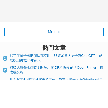
More »
熱門文章
找了半輩子求助偵探都沒用！66歲加拿大男子靠ChatGPT，成
1
功找回失散50年家人
打破大廠墨水綁架！開源、無 DRM 限制的「Open Printer」概
2
念機亮相
用AI省下4小時竟被塞更多工作！過來人曝光：為什麼優秀員工
3
不再跟你分享怎麼使用AI
台積電2奈米太猛了！流片量是3奈米同期的4倍，Google與蘋果
4
搶首發、輝達與AMD排隊等產能
典藏界大地震！美國懷舊遊戲小店驚見 97 片未公開版《超級瑪
5
利歐兄弟》變體任天堂卡帶