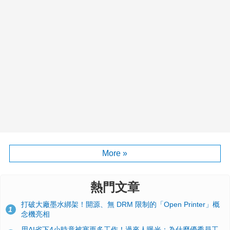
More »
熱門文章
打破大廠墨水綁架！開源、無 DRM 限制的「Open Printer」概
1
念機亮相
用AI省下4小時竟被塞更多工作！過來人曝光：為什麼優秀員工