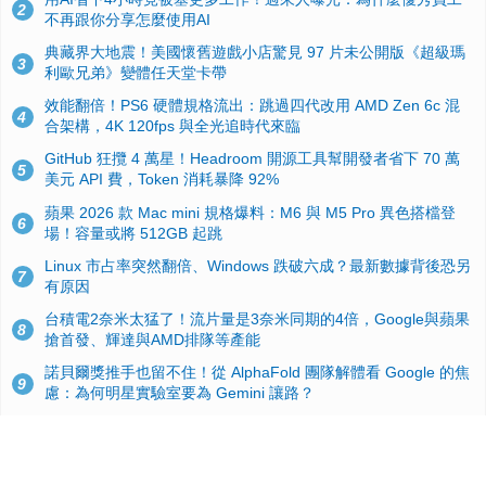
2
不再跟你分享怎麼使用AI
典藏界大地震！美國懷舊遊戲小店驚見 97 片未公開版《超級瑪
3
利歐兄弟》變體任天堂卡帶
效能翻倍！PS6 硬體規格流出：跳過四代改用 AMD Zen 6c 混
4
合架構，4K 120fps 與全光追時代來臨
GitHub 狂攬 4 萬星！Headroom 開源工具幫開發者省下 70 萬
5
美元 API 費，Token 消耗暴降 92%
蘋果 2026 款 Mac mini 規格爆料：M6 與 M5 Pro 異色搭檔登
6
場！容量或將 512GB 起跳
Linux 市占率突然翻倍、Windows 跌破六成？最新數據背後恐另
7
有原因
台積電2奈米太猛了！流片量是3奈米同期的4倍，Google與蘋果
8
搶首發、輝達與AMD排隊等產能
諾貝爾獎推手也留不住！從 AlphaFold 團隊解體看 Google 的焦
9
慮：為何明星實驗室要為 Gemini 讓路？
ASUS Pad 開賣！12.2 吋雙層 OLED、售價 19,900 元，指定電
10
信資費最低 0 元入手