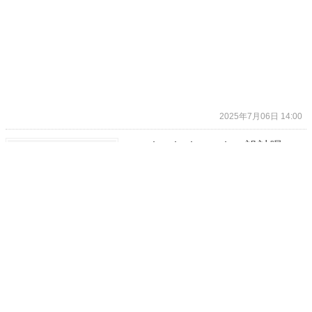
2025年7月06日 14:00
Google Pixel Watch 4 設計曝
光：外觀不變，厚度增加，電池
加大？