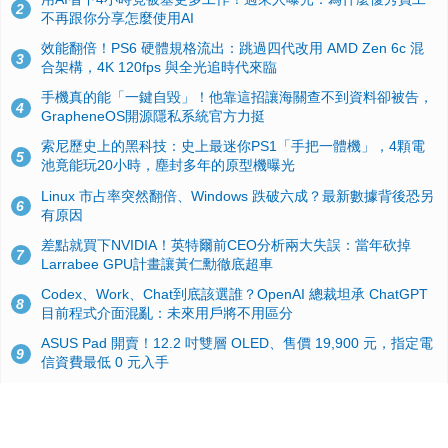
2
不再跟你分享怎麼使用AI
效能翻倍！PS6 硬體規格流出：跳過四代改用 AMD Zen 6c 混
3
合架構，4K 120fps 與全光追時代來臨
手機真的能「一鍵自毀」！他靠這招讓海關查不到資料卻被告，
4
GrapheneOS開源隱私系統官方力挺
索尼歷史上的黑科技：史上最迷你PS1「手把一體機」，4顆電
5
池竟能玩20小時，塵封多年的原型機曝光
Linux 市占率突然翻倍、Windows 跌破六成？最新數據背後恐另
6
有原因
差點就買下NVIDIA！英特爾前CEO分析兩大失誤：當年砍掉
7
Larrabee GPU計畫讓黃仁勳徹底超車
Codex、Work、Chat到底該選誰？OpenAI 總裁坦承 ChatGPT
8
目前程式介面混亂：未來用戶將不用區分
ASUS Pad 開賣！12.2 吋雙層 OLED、售價 19,900 元，指定電
9
信資費最低 0 元入手
微軟高層說明 Windows 11 效能大優化，但民調揭露：近 4 成網
10
友覺得更卡了