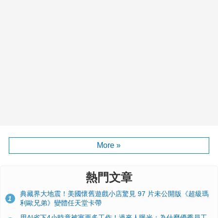
More »
熱門文章
典藏界大地震！美國懷舊遊戲小店驚見 97 片未公開版《超級瑪
1
利歐兄弟》變體任天堂卡帶
用AI省下4小時竟被塞更多工作！過來人曝光：為什麼優秀員工