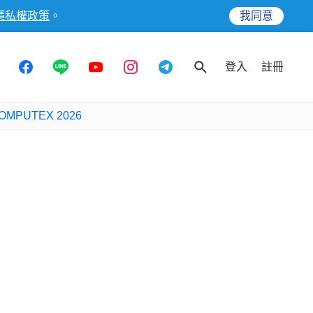
隱私權政策
。
我同意
登入
註冊
OMPUTEX 2026