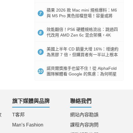
Token 消耗暴降 92%
蘋果 2026 款 Mac mini 規格爆料：M6
7
與 M5 Pro 異色搭檔登場！容量或將
512GB 起跳
效能翻倍！PS6 硬體規格流出：跳過四
8
代改用 AMD Zen 6c 混合架構，4K
120fps 與全光追時代來臨
美國上半年 CD 銷量大增 16%：增速約
9
為黑膠 7 倍，但購買者有一半以上根本
沒有播放器
諾貝爾獎推手也留不住！從 AlphaFold
10
團隊解體看 Google 的焦慮：為何明星
實驗室要為 Gemini 讓路？
旗下媒體與品牌
聯絡我們
款
T客邦
網站內容勘誤
Man’s Fashion
課程內容詢問