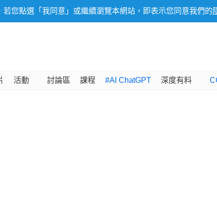
，若您點選「我同意」或繼續瀏覽本網站，即表示您同意我們的
片
活動
討論區
課程
#AI ChatGPT
深度有料
C