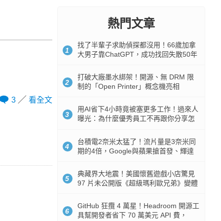
熱門文章
找了半輩子求助偵探都沒用！66歲加拿
1
大男子靠ChatGPT，成功找回失散50年
家人
打破大廠墨水綁架！開源、無 DRM 限
2
制的「Open Printer」概念機亮相
3
看全文
用AI省下4小時竟被塞更多工作！過來人
3
曝光：為什麼優秀員工不再跟你分享怎
麼使用AI
台積電2奈米太猛了！流片量是3奈米同
4
期的4倍，Google與蘋果搶首發、輝達
與AMD排隊等產能
典藏界大地震！美國懷舊遊戲小店驚見
5
97 片未公開版《超級瑪利歐兄弟》變體
任天堂卡帶
GitHub 狂攬 4 萬星！Headroom 開源工
6
具幫開發者省下 70 萬美元 API 費，