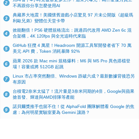
2
不再跟你分享怎麼使用AI
典藏界大地震！美國懷舊遊戲小店驚見 97 片未公開版《超級瑪
3
利歐兄弟》變體任天堂卡帶
效能翻倍！PS6 硬體規格流出：跳過四代改用 AMD Zen 6c 混
4
合架構，4K 120fps 與全光追時代來臨
GitHub 狂攬 4 萬星！Headroom 開源工具幫開發者省下 70 萬
5
美元 API 費，Token 消耗暴降 92%
蘋果 2026 款 Mac mini 規格爆料：M6 與 M5 Pro 異色搭檔登
6
場！容量或將 512GB 起跳
Linux 市占率突然翻倍、Windows 跌破六成？最新數據背後恐另
7
有原因
台積電2奈米太猛了！流片量是3奈米同期的4倍，Google與蘋果
8
搶首發、輝達與AMD排隊等產能
諾貝爾獎推手也留不住！從 AlphaFold 團隊解體看 Google 的焦
9
慮：為何明星實驗室要為 Gemini 讓路？
ASUS Pad 開賣！12.2 吋雙層 OLED、售價 19,900 元，指定電
10
信資費最低 0 元入手