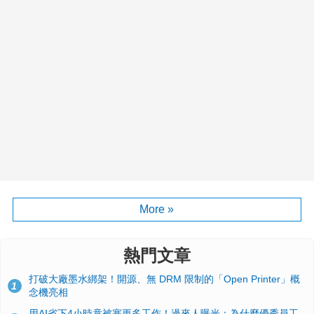
More »
熱門文章
打破大廠墨水綁架！開源、無 DRM 限制的「Open Printer」概
1
念機亮相
用AI省下4小時竟被塞更多工作！過來人曝光：為什麼優秀員工