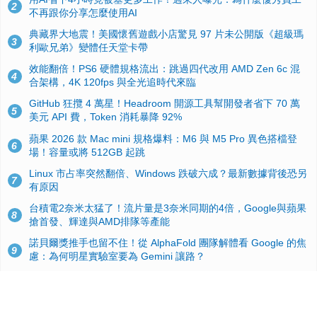
2
不再跟你分享怎麼使用AI
典藏界大地震！美國懷舊遊戲小店驚見 97 片未公開版《超級瑪
3
利歐兄弟》變體任天堂卡帶
效能翻倍！PS6 硬體規格流出：跳過四代改用 AMD Zen 6c 混
4
合架構，4K 120fps 與全光追時代來臨
GitHub 狂攬 4 萬星！Headroom 開源工具幫開發者省下 70 萬
5
美元 API 費，Token 消耗暴降 92%
蘋果 2026 款 Mac mini 規格爆料：M6 與 M5 Pro 異色搭檔登
6
場！容量或將 512GB 起跳
Linux 市占率突然翻倍、Windows 跌破六成？最新數據背後恐另
7
有原因
台積電2奈米太猛了！流片量是3奈米同期的4倍，Google與蘋果
8
搶首發、輝達與AMD排隊等產能
諾貝爾獎推手也留不住！從 AlphaFold 團隊解體看 Google 的焦
9
慮：為何明星實驗室要為 Gemini 讓路？
ASUS Pad 開賣！12.2 吋雙層 OLED、售價 19,900 元，指定電
10
信資費最低 0 元入手