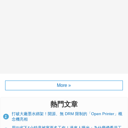
More »
熱門文章
打破大廠墨水綁架！開源、無 DRM 限制的「Open Printer」概
1
念機亮相
用AI省下4小時竟被塞更多工作！過來人曝光：為什麼優秀員工