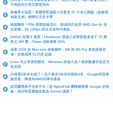
2
不再跟你分享怎麼使用AI
典藏界大地震！美國懷舊遊戲小店驚見 97 片未公開版《超級瑪
3
利歐兄弟》變體任天堂卡帶
效能翻倍！PS6 硬體規格流出：跳過四代改用 AMD Zen 6c 混
4
合架構，4K 120fps 與全光追時代來臨
GitHub 狂攬 4 萬星！Headroom 開源工具幫開發者省下 70 萬
5
美元 API 費，Token 消耗暴降 92%
蘋果 2026 款 Mac mini 規格爆料：M6 與 M5 Pro 異色搭檔登
6
場！容量或將 512GB 起跳
Linux 市占率突然翻倍、Windows 跌破六成？最新數據背後恐另
7
有原因
台積電2奈米太猛了！流片量是3奈米同期的4倍，Google與蘋果
8
搶首發、輝達與AMD排隊等產能
諾貝爾獎推手也留不住！從 AlphaFold 團隊解體看 Google 的焦
9
慮：為何明星實驗室要為 Gemini 讓路？
ASUS Pad 開賣！12.2 吋雙層 OLED、售價 19,900 元，指定電
10
信資費最低 0 元入手