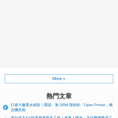
More »
熱門文章
打破大廠墨水綁架！開源、無 DRM 限制的「Open Printer」概
1
念機亮相
用AI省下4小時竟被塞更多工作！過來人曝光：為什麼優秀員工