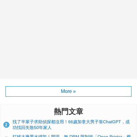
More »
熱門文章
找了半輩子求助偵探都沒用！66歲加拿大男子靠ChatGPT，成
1
功找回失散50年家人
打破大廠墨水綁架！開源、無 DRM 限制的「Open Printer」概