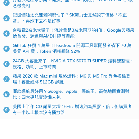
2
念機亮相
記憶體漲太兇連老闆都怕了？SK海力士竟然認了價格「不正
3
常」：再漲下去不是好事
台積電2奈米太猛了！流片量是3奈米同期的4倍，Google與蘋果
4
搶首發、輝達與AMD排隊等產能
GitHub 狂攬 4 萬星！Headroom 開源工具幫開發者省下 70 萬
5
美元 API 費，Token 消耗暴降 92%
24GB 大容量來了！NVIDIA RTX 5070 Ti SUPER 爆料總整理：
6
規格、功耗、上市時間
蘋果 2026 款 Mac mini 規格爆料：M6 與 M5 Pro 異色搭檔登
7
場！容量或將 512GB 起跳
哪款導航最好用？Google、Apple、導航王、高德地圖實測對
8
比：四大導航實測懶人包
美國上半年 CD 銷量大增 16%：增速約為黑膠 7 倍，但購買者
9
有一半以上根本沒有播放器
諾貝爾獎推手也留不住！從 AlphaFold 團隊解體看 Google 的焦
10
慮：為何明星實驗室要為 Gemini 讓路？