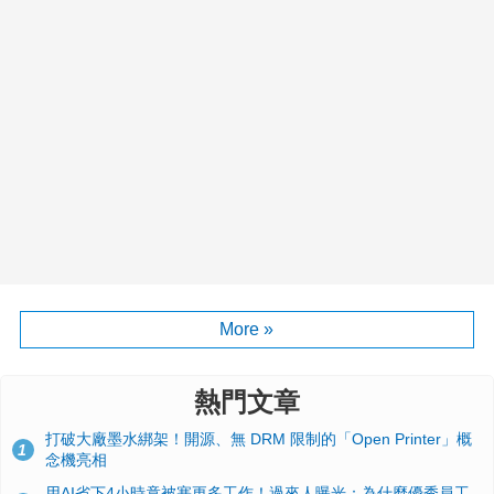
More »
熱門文章
打破大廠墨水綁架！開源、無 DRM 限制的「Open Printer」概
1
念機亮相
用AI省下4小時竟被塞更多工作！過來人曝光：為什麼優秀員工