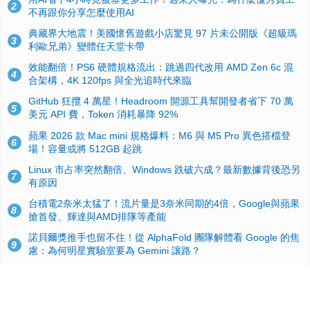
2
不再跟你分享怎麼使用AI
典藏界大地震！美國懷舊遊戲小店驚見 97 片未公開版《超級瑪
3
利歐兄弟》變體任天堂卡帶
效能翻倍！PS6 硬體規格流出：跳過四代改用 AMD Zen 6c 混
4
合架構，4K 120fps 與全光追時代來臨
GitHub 狂攬 4 萬星！Headroom 開源工具幫開發者省下 70 萬
5
美元 API 費，Token 消耗暴降 92%
蘋果 2026 款 Mac mini 規格爆料：M6 與 M5 Pro 異色搭檔登
6
場！容量或將 512GB 起跳
Linux 市占率突然翻倍、Windows 跌破六成？最新數據背後恐另
7
有原因
台積電2奈米太猛了！流片量是3奈米同期的4倍，Google與蘋果
8
搶首發、輝達與AMD排隊等產能
諾貝爾獎推手也留不住！從 AlphaFold 團隊解體看 Google 的焦
9
慮：為何明星實驗室要為 Gemini 讓路？
ASUS Pad 開賣！12.2 吋雙層 OLED、售價 19,900 元，指定電
10
信資費最低 0 元入手