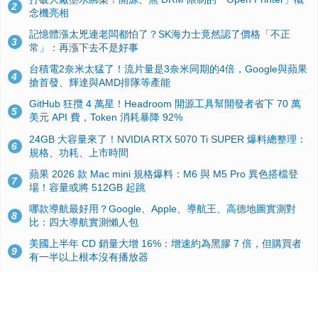
2
念機亮相
記憶體漲太兇連老闆都怕了？SK海力士竟然認了價格「不正
3
常」：再漲下去不是好事
台積電2奈米太猛了！流片量是3奈米同期的4倍，Google與蘋果
4
搶首發、輝達與AMD排隊等產能
GitHub 狂攬 4 萬星！Headroom 開源工具幫開發者省下 70 萬
5
美元 API 費，Token 消耗暴降 92%
24GB 大容量來了！NVIDIA RTX 5070 Ti SUPER 爆料總整理：
6
規格、功耗、上市時間
蘋果 2026 款 Mac mini 規格爆料：M6 與 M5 Pro 異色搭檔登
7
場！容量或將 512GB 起跳
哪款導航最好用？Google、Apple、導航王、高德地圖實測對
8
比：四大導航實測懶人包
美國上半年 CD 銷量大增 16%：增速約為黑膠 7 倍，但購買者
9
有一半以上根本沒有播放器
諾貝爾獎推手也留不住！從 AlphaFold 團隊解體看 Google 的焦
10
慮：為何明星實驗室要為 Gemini 讓路？