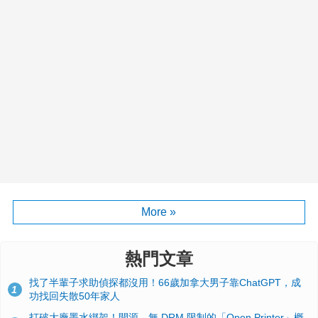
More »
熱門文章
找了半輩子求助偵探都沒用！66歲加拿大男子靠ChatGPT，成
1
功找回失散50年家人
打破大廠墨水綁架！開源、無 DRM 限制的「Open Printer」概