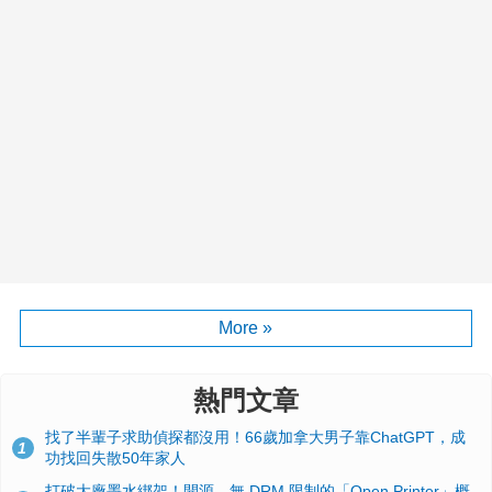
More »
熱門文章
找了半輩子求助偵探都沒用！66歲加拿大男子靠ChatGPT，成
1
功找回失散50年家人
打破大廠墨水綁架！開源、無 DRM 限制的「Open Printer」概