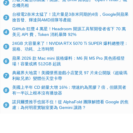
2
念機亮相
台積電2奈米太猛了！流片量是3奈米同期的4倍，Google與蘋果
3
搶首發、輝達與AMD排隊等產能
GitHub 狂攬 4 萬星！Headroom 開源工具幫開發者省下 70 萬
4
美元 API 費，Token 消耗暴降 92%
24GB 大容量來了！NVIDIA RTX 5070 Ti SUPER 爆料總整理：
5
規格、功耗、上市時間
蘋果 2026 款 Mac mini 規格爆料：M6 與 M5 Pro 異色搭檔登
6
場！容量或將 512GB 起跳
典藏界大地震！美國懷舊遊戲小店驚見 97 片未公開版《超級瑪
7
利歐兄弟》變體任天堂卡帶
美國上半年 CD 銷量大增 16%：增速約為黑膠 7 倍，但購買者
8
有一半以上根本沒有播放器
諾貝爾獎推手也留不住！從 AlphaFold 團隊解體看 Google 的焦
9
慮：為何明星實驗室要為 Gemini 讓路？
用AI省下4小時竟被塞更多工作！過來人曝光：為什麼優秀員工
10
不再跟你分享怎麼使用AI