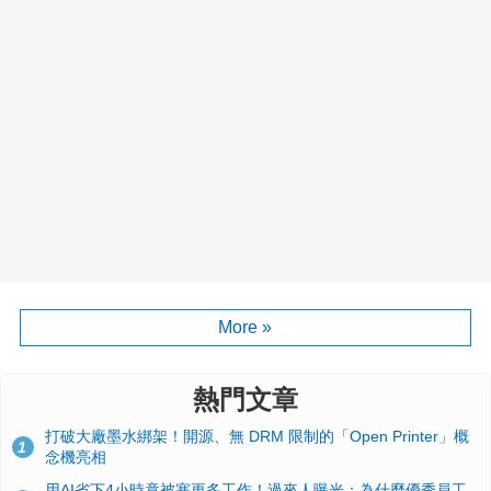
More »
熱門文章
打破大廠墨水綁架！開源、無 DRM 限制的「Open Printer」概
1
念機亮相
用AI省下4小時竟被塞更多工作！過來人曝光：為什麼優秀員工