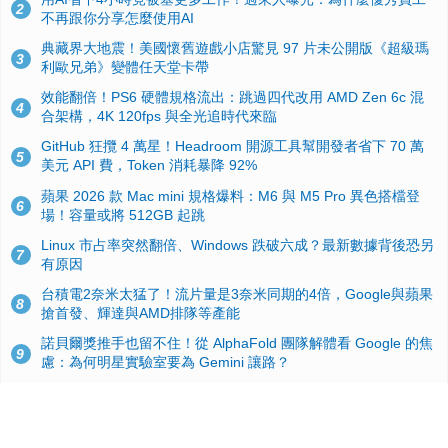
2
不再跟你分享怎麼使用AI
典藏界大地震！美國懷舊遊戲小店驚見 97 片未公開版《超級瑪
3
利歐兄弟》變體任天堂卡帶
效能翻倍！PS6 硬體規格流出：跳過四代改用 AMD Zen 6c 混
4
合架構，4K 120fps 與全光追時代來臨
GitHub 狂攬 4 萬星！Headroom 開源工具幫開發者省下 70 萬
5
美元 API 費，Token 消耗暴降 92%
蘋果 2026 款 Mac mini 規格爆料：M6 與 M5 Pro 異色搭檔登
6
場！容量或將 512GB 起跳
Linux 市占率突然翻倍、Windows 跌破六成？最新數據背後恐另
7
有原因
台積電2奈米太猛了！流片量是3奈米同期的4倍，Google與蘋果
8
搶首發、輝達與AMD排隊等產能
諾貝爾獎推手也留不住！從 AlphaFold 團隊解體看 Google 的焦
9
慮：為何明星實驗室要為 Gemini 讓路？
ASUS Pad 開賣！12.2 吋雙層 OLED、售價 19,900 元，指定電
10
信資費最低 0 元入手