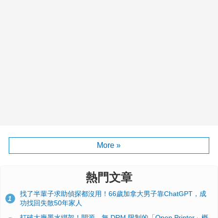
More »
熱門文章
找了半輩子求助偵探都沒用！66歲加拿大男子靠ChatGPT，成
1
功找回失散50年家人
打破大廠墨水綁架！開源、無 DRM 限制的「Open Printer」概