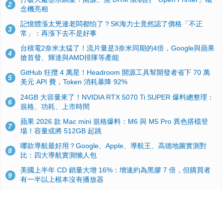
2
念機亮相
記憶體漲太兇連老闆都怕了？SK海力士竟然認了價格「不正
3
常」：再漲下去不是好事
台積電2奈米太猛了！流片量是3奈米同期的4倍，Google與蘋果
4
搶首發、輝達與AMD排隊等產能
GitHub 狂攬 4 萬星！Headroom 開源工具幫開發者省下 70 萬
5
美元 API 費，Token 消耗暴降 92%
24GB 大容量來了！NVIDIA RTX 5070 Ti SUPER 爆料總整理：
6
規格、功耗、上市時間
蘋果 2026 款 Mac mini 規格爆料：M6 與 M5 Pro 異色搭檔登
7
場！容量或將 512GB 起跳
哪款導航最好用？Google、Apple、導航王、高德地圖實測對
8
比：四大導航實測懶人包
美國上半年 CD 銷量大增 16%：增速約為黑膠 7 倍，但購買者
9
有一半以上根本沒有播放器
諾貝爾獎推手也留不住！從 AlphaFold 團隊解體看 Google 的焦
10
慮：為何明星實驗室要為 Gemini 讓路？