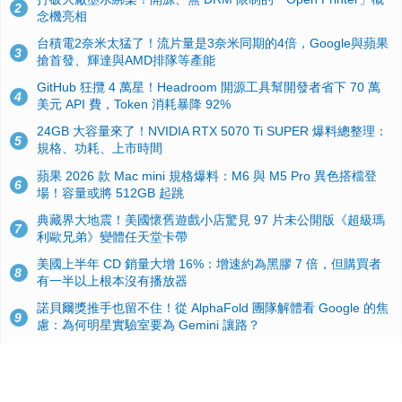
2
念機亮相
台積電2奈米太猛了！流片量是3奈米同期的4倍，Google與蘋果
3
搶首發、輝達與AMD排隊等產能
GitHub 狂攬 4 萬星！Headroom 開源工具幫開發者省下 70 萬
4
美元 API 費，Token 消耗暴降 92%
24GB 大容量來了！NVIDIA RTX 5070 Ti SUPER 爆料總整理：
5
規格、功耗、上市時間
蘋果 2026 款 Mac mini 規格爆料：M6 與 M5 Pro 異色搭檔登
6
場！容量或將 512GB 起跳
典藏界大地震！美國懷舊遊戲小店驚見 97 片未公開版《超級瑪
7
利歐兄弟》變體任天堂卡帶
美國上半年 CD 銷量大增 16%：增速約為黑膠 7 倍，但購買者
8
有一半以上根本沒有播放器
諾貝爾獎推手也留不住！從 AlphaFold 團隊解體看 Google 的焦
9
慮：為何明星實驗室要為 Gemini 讓路？
用AI省下4小時竟被塞更多工作！過來人曝光：為什麼優秀員工
10
不再跟你分享怎麼使用AI