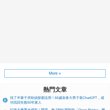
More »
熱門文章
找了半輩子求助偵探都沒用！66歲加拿大男子靠ChatGPT，成
1
功找回失散50年家人
打破大廠墨水綁架！開源、無 DRM 限制的「Open Printer」概