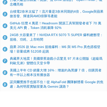
2
念機亮相
台積電2奈米太猛了！流片量是3奈米同期的4倍，Google與蘋果
3
搶首發、輝達與AMD排隊等產能
GitHub 狂攬 4 萬星！Headroom 開源工具幫開發者省下 70 萬
4
美元 API 費，Token 消耗暴降 92%
24GB 大容量來了！NVIDIA RTX 5070 Ti SUPER 爆料總整理：
5
規格、功耗、上市時間
蘋果 2026 款 Mac mini 規格爆料：M6 與 M5 Pro 異色搭檔登
6
場！容量或將 512GB 起跳
典藏界大地震！美國懷舊遊戲小店驚見 97 片未公開版《超級瑪
7
利歐兄弟》變體任天堂卡帶
美國上半年 CD 銷量大增 16%：增速約為黑膠 7 倍，但購買者
8
有一半以上根本沒有播放器
諾貝爾獎推手也留不住！從 AlphaFold 團隊解體看 Google 的焦
9
慮：為何明星實驗室要為 Gemini 讓路？
用AI省下4小時竟被塞更多工作！過來人曝光：為什麼優秀員工
10
不再跟你分享怎麼使用AI