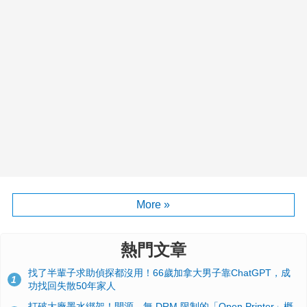
More »
熱門文章
找了半輩子求助偵探都沒用！66歲加拿大男子靠ChatGPT，成
1
功找回失散50年家人
打破大廠墨水綁架！開源、無 DRM 限制的「Open Printer」概