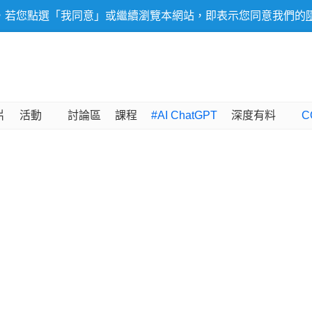
，若您點選「我同意」或繼續瀏覽本網站，即表示您同意我們的
片
活動
討論區
課程
#AI ChatGPT
深度有料
C