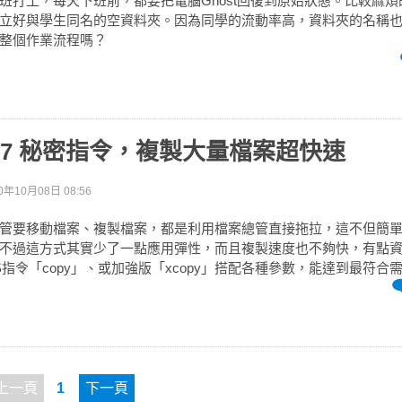
班打工，每天下班前，都要把電腦Ghost回復到原始狀態。比較麻
立好與學生同名的空資料夾。因為同學的流動率高，資料夾的名稱
整個作業流程嗎？
ws 7 秘密指令，複製大量檔案超快速
0年10月08日 08:56
中，不管要移動檔案、複製檔案，都是利用檔案總管直接拖拉，這不但簡
不過這方式其實少了一點應用彈性，而且複製速度也不夠快，有點
指令「copy」、或加強版「xcopy」搭配各種參數，能達到最符合需求
上一頁
1
下一頁