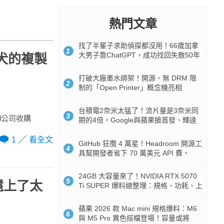
熱門文章
找了半輩子求助偵探都沒用！66歲加拿
1
大男子靠ChatGPT，成功找回失散50年
犬的複製
家人
打破大廠墨水綁架！開源、無 DRM 限
2
制的「Open Printer」概念機亮相
台積電2奈米太猛了！流片量是3奈米同
3
al公司收購
期的4倍，Google與蘋果搶首發、輝達
與AMD排隊等產能
1
看全文
GitHub 狂攬 4 萬星！Headroom 開源工
4
具幫開發者省下 70 萬美元 API 費，
Token 消耗暴降 92%
24GB 大容量來了！NVIDIA RTX 5070
5
還上了太
Ti SUPER 爆料總整理：規格、功耗、上
市時間
蘋果 2026 款 Mac mini 規格爆料：M6
6
與 M5 Pro 異色搭檔登場！容量或將