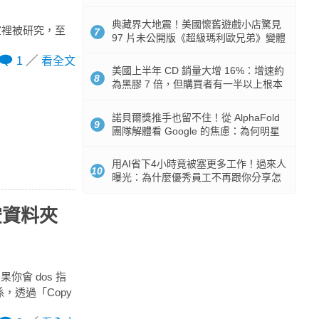
512GB 起跳
典藏界大地震！美國懷舊遊戲小店驚見
室裡被研究，至
7
97 片未公開版《超級瑪利歐兄弟》變體
任天堂卡帶
1
看全文
美國上半年 CD 銷量大增 16%：增速約
8
為黑膠 7 倍，但購買者有一半以上根本
沒有播放器
諾貝爾獎推手也留不住！從 AlphaFold
9
團隊解體看 Google 的焦慮：為何明星
實驗室要為 Gemini 讓路？
用AI省下4小時竟被塞更多工作！過來人
10
曝光：為什麼優秀員工不再跟你分享怎
麼使用AI
空資料夾
會 dos 指
，透過「Copy