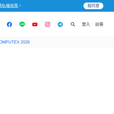
隱私權政策
。
我同意
登入
註冊
OMPUTEX 2026