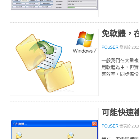
免軟體，在
PCuSER
發表於
201
一般我們在大量複
用軟體為主，但實際
有效率，同步備份
可能快速
PCuSER
發表於
201