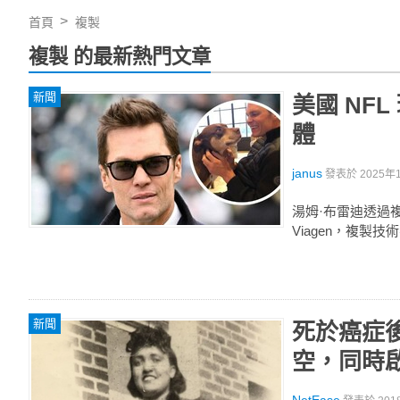
首頁
複製
複製 的最新熱門文章
新聞
美國 NF
體
janus
發表於
2025年1
湯姆·布雷迪透過複
Viagen，複
新聞
死於癌症
空，同時