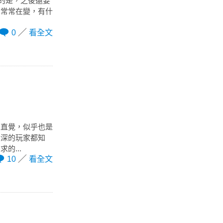
煩的是，之後還要
也常常在變，有什
0
看全文
單直覺，似乎也是
資深的玩家都知
的...
10
看全文