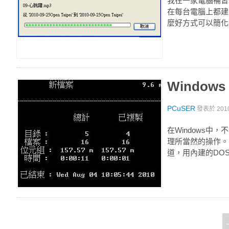
我在一家電腦補習
在每台電腦上都建
麼好方式可以簡化
Windo
PCuSER
發表於
201
在Windows
理所當然的操作。
道，用內建的DOS