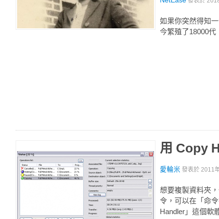
NetEase
發表於
201
如果你突然得知一
今繁殖了18000
用 Cop
愛輪米
發表於
2011
想要複製資料夾，
令，可以在「命令行
Handler」這