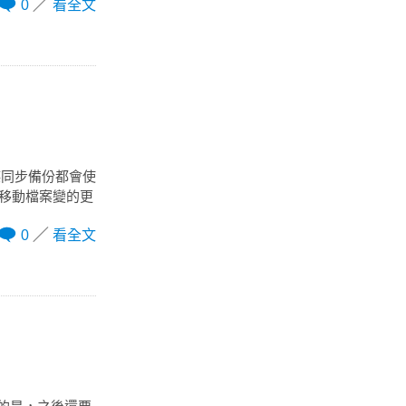
0
看全文
碟同步備份都會使
製、移動檔案變的更
0
看全文