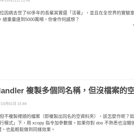
8年10月21日 11:00
位因病去世了60多年的長輩其實還「活著」，並且在全世界的實驗
代，總重量達到5000萬噸，你會作何感想？
y Handler 複製多個同名稱，但沒檔案的
年10月01日 15:49
但不複製裡頭的檔案（即複製出同名的空資料夾），該怎麼作呢？如果你
模式」下，用 xcopy 指令加參數做。如果你對 dos 不熟悉也沒關係
個軟體，也能輕鬆做到同樣效果。