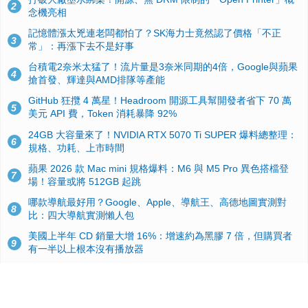
2
念機亮相
記憶體漲太兇連老闆都怕了？SK海力士竟然認了價格「不正
3
常」：再漲下去不是好事
台積電2奈米太猛了！流片量是3奈米同期的4倍，Google與蘋果
4
搶首發、輝達與AMD排隊等產能
GitHub 狂攬 4 萬星！Headroom 開源工具幫開發者省下 70 萬
5
美元 API 費，Token 消耗暴降 92%
24GB 大容量來了！NVIDIA RTX 5070 Ti SUPER 爆料總整理：
6
規格、功耗、上市時間
蘋果 2026 款 Mac mini 規格爆料：M6 與 M5 Pro 異色搭檔登
7
場！容量或將 512GB 起跳
哪款導航最好用？Google、Apple、導航王、高德地圖實測對
8
比：四大導航實測懶人包
美國上半年 CD 銷量大增 16%：增速約為黑膠 7 倍，但購買者
9
有一半以上根本沒有播放器
諾貝爾獎推手也留不住！從 AlphaFold 團隊解體看 Google 的焦
10
慮：為何明星實驗室要為 Gemini 讓路？