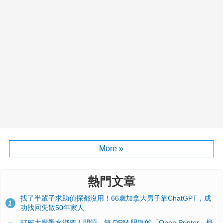
More »
熱門文章
找了半輩子求助偵探都沒用！66歲加拿大男子靠ChatGPT，成
1
功找回失散50年家人
打破大廠墨水綁架！開源、無 DRM 限制的「Open Printer」概