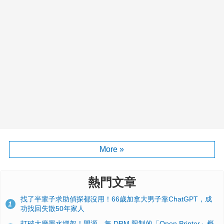
More »
熱門文章
找了半輩子求助偵探都沒用！66歲加拿大男子靠ChatGPT，成
1
功找回失散50年家人
打破大廠墨水綁架！開源、無 DRM 限制的「Open Printer」概