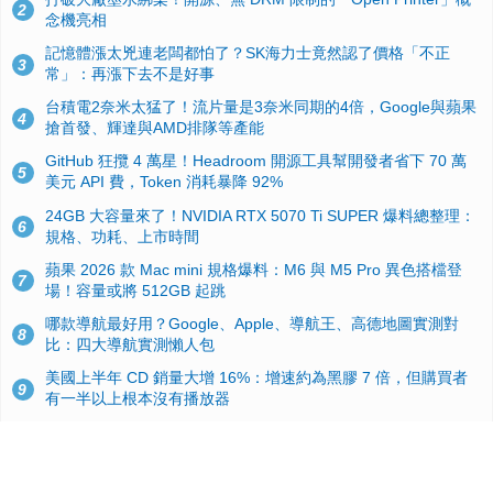
2
念機亮相
記憶體漲太兇連老闆都怕了？SK海力士竟然認了價格「不正
3
常」：再漲下去不是好事
台積電2奈米太猛了！流片量是3奈米同期的4倍，Google與蘋果
4
搶首發、輝達與AMD排隊等產能
GitHub 狂攬 4 萬星！Headroom 開源工具幫開發者省下 70 萬
5
美元 API 費，Token 消耗暴降 92%
24GB 大容量來了！NVIDIA RTX 5070 Ti SUPER 爆料總整理：
6
規格、功耗、上市時間
蘋果 2026 款 Mac mini 規格爆料：M6 與 M5 Pro 異色搭檔登
7
場！容量或將 512GB 起跳
哪款導航最好用？Google、Apple、導航王、高德地圖實測對
8
比：四大導航實測懶人包
美國上半年 CD 銷量大增 16%：增速約為黑膠 7 倍，但購買者
9
有一半以上根本沒有播放器
諾貝爾獎推手也留不住！從 AlphaFold 團隊解體看 Google 的焦
10
慮：為何明星實驗室要為 Gemini 讓路？