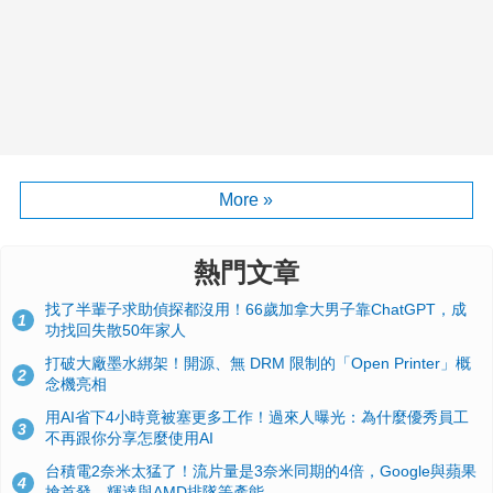
More »
熱門文章
找了半輩子求助偵探都沒用！66歲加拿大男子靠ChatGPT，成
1
功找回失散50年家人
打破大廠墨水綁架！開源、無 DRM 限制的「Open Printer」概
2
念機亮相
用AI省下4小時竟被塞更多工作！過來人曝光：為什麼優秀員工
3
不再跟你分享怎麼使用AI
台積電2奈米太猛了！流片量是3奈米同期的4倍，Google與蘋果
4
搶首發、輝達與AMD排隊等產能