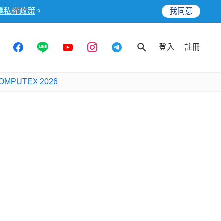
隱私權政策
。
我同意
登入
註冊
OMPUTEX 2026