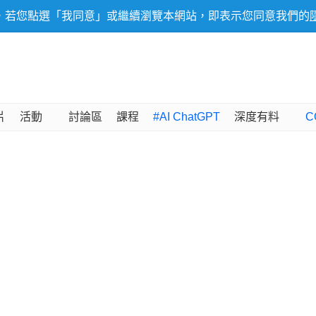
，若您點選「我同意」或繼續瀏覽本網站，即表示您同意我們的
片
活動
討論區
課程
#AI ChatGPT
深度有料
C