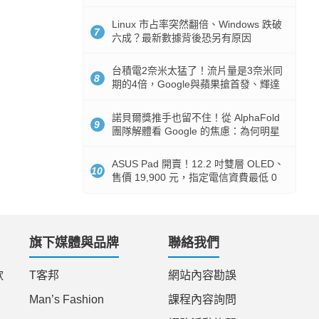
512GB 起跳
Linux 市占率突然翻倍、Windows 跌破
7
六成？最新數據背後恐另有原因
台積電2奈米太猛了！流片量是3奈米同
8
期的4倍，Google與蘋果搶首發、輝達
與AMD排隊等產能
諾貝爾獎推手也留不住！從 AlphaFold
9
團隊解體看 Google 的焦慮：為何明星
實驗室要為 Gemini 讓路？
ASUS Pad 開賣！12.2 吋雙層 OLED、
10
售價 19,900 元，指定電信資費最低 0
元入手
旗下媒體與品牌
聯絡我們
款
T客邦
網站內容勘誤
Man’s Fashion
課程內容詢問