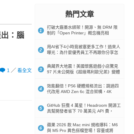
熱門文章
打破大廠墨水綁架！開源、無 DRM 限
1
制的「Open Printer」概念機亮相
提出：腦
用AI省下4小時竟被塞更多工作！過來人
2
曝光：為什麼優秀員工不再跟你分享怎
麼使用AI
典藏界大地震！美國懷舊遊戲小店驚見
3
1
看全文
97 片未公開版《超級瑪利歐兄弟》變體
任天堂卡帶
效能翻倍！PS6 硬體規格流出：跳過四
4
代改用 AMD Zen 6c 混合架構，4K
120fps 與全光追時代來臨
GitHub 狂攬 4 萬星！Headroom 開源工
5
具幫開發者省下 70 萬美元 API 費，
Token 消耗暴降 92%
蘋果 2026 款 Mac mini 規格爆料：M6
6
與 M5 Pro 異色搭檔登場！容量或將