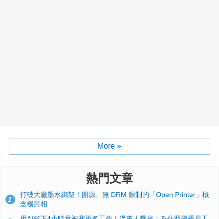
More »
熱門文章
打破大廠墨水綁架！開源、無 DRM 限制的「Open Printer」概
1
念機亮相
用AI省下4小時竟被塞更多工作！過來人曝光：為什麼優秀員工