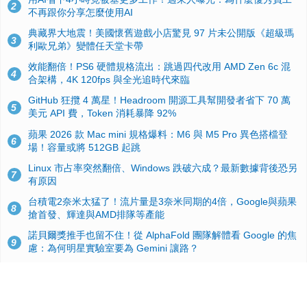
2
不再跟你分享怎麼使用AI
典藏界大地震！美國懷舊遊戲小店驚見 97 片未公開版《超級瑪
3
利歐兄弟》變體任天堂卡帶
效能翻倍！PS6 硬體規格流出：跳過四代改用 AMD Zen 6c 混
4
合架構，4K 120fps 與全光追時代來臨
GitHub 狂攬 4 萬星！Headroom 開源工具幫開發者省下 70 萬
5
美元 API 費，Token 消耗暴降 92%
蘋果 2026 款 Mac mini 規格爆料：M6 與 M5 Pro 異色搭檔登
6
場！容量或將 512GB 起跳
Linux 市占率突然翻倍、Windows 跌破六成？最新數據背後恐另
7
有原因
台積電2奈米太猛了！流片量是3奈米同期的4倍，Google與蘋果
8
搶首發、輝達與AMD排隊等產能
諾貝爾獎推手也留不住！從 AlphaFold 團隊解體看 Google 的焦
9
慮：為何明星實驗室要為 Gemini 讓路？
ASUS Pad 開賣！12.2 吋雙層 OLED、售價 19,900 元，指定電
10
信資費最低 0 元入手