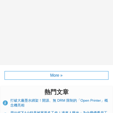
More »
熱門文章
打破大廠墨水綁架！開源、無 DRM 限制的「Open Printer」概
1
念機亮相
用AI省下4小時竟被塞更多工作！過來人曝光：為什麼優秀員工