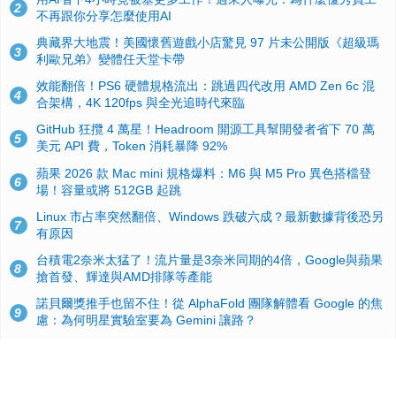
2
不再跟你分享怎麼使用AI
典藏界大地震！美國懷舊遊戲小店驚見 97 片未公開版《超級瑪
3
利歐兄弟》變體任天堂卡帶
效能翻倍！PS6 硬體規格流出：跳過四代改用 AMD Zen 6c 混
4
合架構，4K 120fps 與全光追時代來臨
GitHub 狂攬 4 萬星！Headroom 開源工具幫開發者省下 70 萬
5
美元 API 費，Token 消耗暴降 92%
蘋果 2026 款 Mac mini 規格爆料：M6 與 M5 Pro 異色搭檔登
6
場！容量或將 512GB 起跳
Linux 市占率突然翻倍、Windows 跌破六成？最新數據背後恐另
7
有原因
台積電2奈米太猛了！流片量是3奈米同期的4倍，Google與蘋果
8
搶首發、輝達與AMD排隊等產能
諾貝爾獎推手也留不住！從 AlphaFold 團隊解體看 Google 的焦
9
慮：為何明星實驗室要為 Gemini 讓路？
ASUS Pad 開賣！12.2 吋雙層 OLED、售價 19,900 元，指定電
10
信資費最低 0 元入手