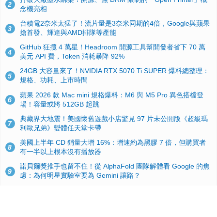
2
念機亮相
台積電2奈米太猛了！流片量是3奈米同期的4倍，Google與蘋果
3
搶首發、輝達與AMD排隊等產能
GitHub 狂攬 4 萬星！Headroom 開源工具幫開發者省下 70 萬
4
美元 API 費，Token 消耗暴降 92%
24GB 大容量來了！NVIDIA RTX 5070 Ti SUPER 爆料總整理：
5
規格、功耗、上市時間
蘋果 2026 款 Mac mini 規格爆料：M6 與 M5 Pro 異色搭檔登
6
場！容量或將 512GB 起跳
典藏界大地震！美國懷舊遊戲小店驚見 97 片未公開版《超級瑪
7
利歐兄弟》變體任天堂卡帶
美國上半年 CD 銷量大增 16%：增速約為黑膠 7 倍，但購買者
8
有一半以上根本沒有播放器
諾貝爾獎推手也留不住！從 AlphaFold 團隊解體看 Google 的焦
9
慮：為何明星實驗室要為 Gemini 讓路？
用AI省下4小時竟被塞更多工作！過來人曝光：為什麼優秀員工
10
不再跟你分享怎麼使用AI