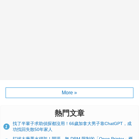
More »
熱門文章
找了半輩子求助偵探都沒用！66歲加拿大男子靠ChatGPT，成
1
功找回失散50年家人
打破大廠墨水綁架！開源、無 DRM 限制的「Open Printer」概