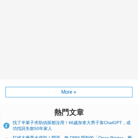
More »
熱門文章
找了半輩子求助偵探都沒用！66歲加拿大男子靠ChatGPT，成
1
功找回失散50年家人
打破大廠墨水綁架！開源、無 DRM 限制的「Open Printer」概