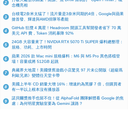
2
念機亮相
台積電2奈米太猛了！流片量是3奈米同期的4倍，Google與蘋果
3
搶首發、輝達與AMD排隊等產能
GitHub 狂攬 4 萬星！Headroom 開源工具幫開發者省下 70 萬
4
美元 API 費，Token 消耗暴降 92%
24GB 大容量來了！NVIDIA RTX 5070 Ti SUPER 爆料總整理：
5
規格、功耗、上市時間
蘋果 2026 款 Mac mini 規格爆料：M6 與 M5 Pro 異色搭檔登
6
場！容量或將 512GB 起跳
典藏界大地震！美國懷舊遊戲小店驚見 97 片未公開版《超級瑪
7
利歐兄弟》變體任天堂卡帶
美國上半年 CD 銷量大增 16%：增速約為黑膠 7 倍，但購買者
8
有一半以上根本沒有播放器
諾貝爾獎推手也留不住！從 AlphaFold 團隊解體看 Google 的焦
9
慮：為何明星實驗室要為 Gemini 讓路？
用AI省下4小時竟被塞更多工作！過來人曝光：為什麼優秀員工
10
不再跟你分享怎麼使用AI