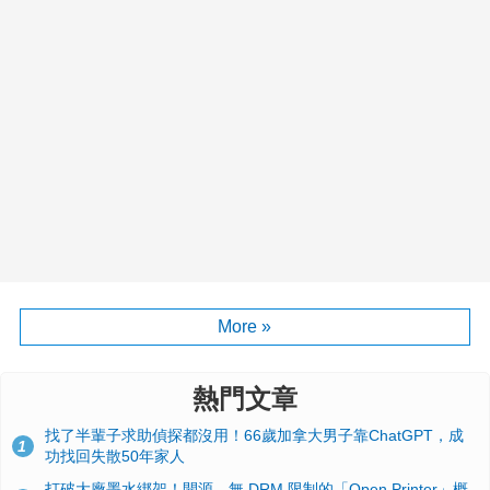
More »
熱門文章
找了半輩子求助偵探都沒用！66歲加拿大男子靠ChatGPT，成
1
功找回失散50年家人
打破大廠墨水綁架！開源、無 DRM 限制的「Open Printer」概