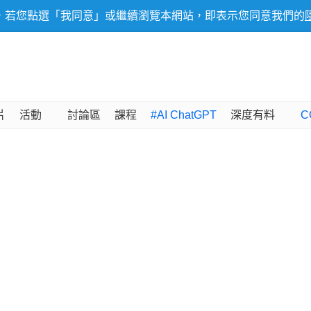
，若您點選「我同意」或繼續瀏覽本網站，即表示您同意我們的
片
活動
討論區
課程
#AI ChatGPT
深度有料
C