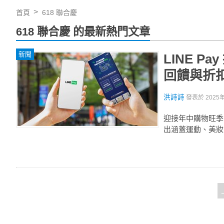
首頁
618 聯合慶
618 聯合慶 的最新熱門文章
新聞
LINE 
回饋與折
洪詩詩
發表於
2025
迎接年中購物旺季，
出涵蓋運動、美妝