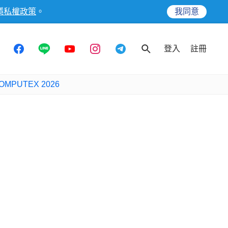
隱私權政策
。
我同意
登入
註冊
OMPUTEX 2026