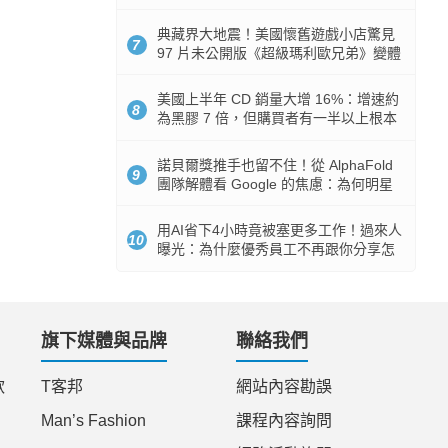
512GB 起跳
典藏界大地震！美國懷舊遊戲小店驚見
7
97 片未公開版《超級瑪利歐兄弟》變體
任天堂卡帶
美國上半年 CD 銷量大增 16%：增速約
8
為黑膠 7 倍，但購買者有一半以上根本
沒有播放器
諾貝爾獎推手也留不住！從 AlphaFold
9
團隊解體看 Google 的焦慮：為何明星
實驗室要為 Gemini 讓路？
用AI省下4小時竟被塞更多工作！過來人
10
曝光：為什麼優秀員工不再跟你分享怎
麼使用AI
旗下媒體與品牌
聯絡我們
款
T客邦
網站內容勘誤
Man’s Fashion
課程內容詢問