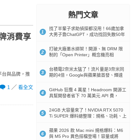
熱門文章
找了半輩子求助偵探都沒用！66歲加拿
1
大男子靠ChatGPT，成功找回失散50年
品牌消費享
家人
打破大廠墨水綁架！開源、無 DRM 限
2
制的「Open Printer」概念機亮相
台積電2奈米太猛了！流片量是3奈米同
3
物平台與品牌，推
期的4倍，Google與蘋果搶首發、輝達
與AMD排隊等產能
1
看全文
GitHub 狂攬 4 萬星！Headroom 開源工
4
具幫開發者省下 70 萬美元 API 費，
Token 消耗暴降 92%
24GB 大容量來了！NVIDIA RTX 5070
5
Ti SUPER 爆料總整理：規格、功耗、上
市時間
蘋果 2026 款 Mac mini 規格爆料：M6
6
與 M5 Pro 異色搭檔登場！容量或將