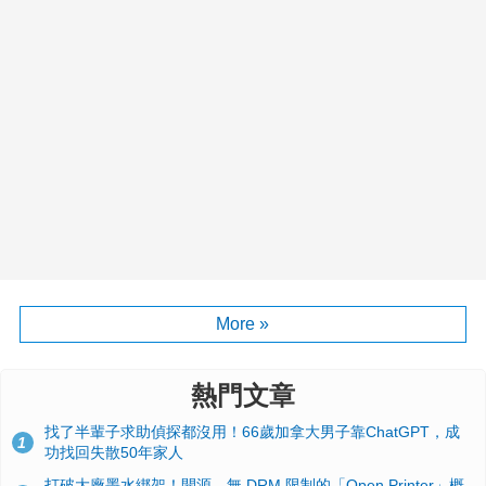
More »
熱門文章
找了半輩子求助偵探都沒用！66歲加拿大男子靠ChatGPT，成
1
功找回失散50年家人
打破大廠墨水綁架！開源、無 DRM 限制的「Open Printer」概