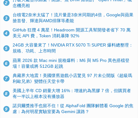
2
念機亮相
台積電2奈米太猛了！流片量是3奈米同期的4倍，Google與蘋果
3
搶首發、輝達與AMD排隊等產能
GitHub 狂攬 4 萬星！Headroom 開源工具幫開發者省下 70 萬
4
美元 API 費，Token 消耗暴降 92%
24GB 大容量來了！NVIDIA RTX 5070 Ti SUPER 爆料總整理：
5
規格、功耗、上市時間
蘋果 2026 款 Mac mini 規格爆料：M6 與 M5 Pro 異色搭檔登
6
場！容量或將 512GB 起跳
典藏界大地震！美國懷舊遊戲小店驚見 97 片未公開版《超級瑪
7
利歐兄弟》變體任天堂卡帶
美國上半年 CD 銷量大增 16%：增速約為黑膠 7 倍，但購買者
8
有一半以上根本沒有播放器
諾貝爾獎推手也留不住！從 AlphaFold 團隊解體看 Google 的焦
9
慮：為何明星實驗室要為 Gemini 讓路？
用AI省下4小時竟被塞更多工作！過來人曝光：為什麼優秀員工
10
不再跟你分享怎麼使用AI